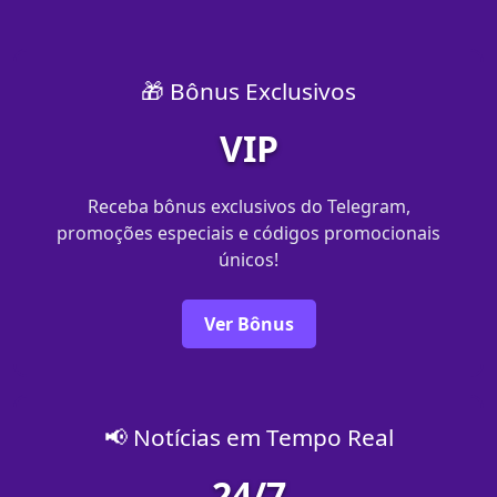
🎁 Bônus Exclusivos
VIP
Receba bônus exclusivos do Telegram,
promoções especiais e códigos promocionais
únicos!
Ver Bônus
📢 Notícias em Tempo Real
24/7