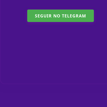
SEGUIR NO TELEGRAM