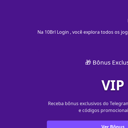
Na 10Brl Login , você explora todos os jog
🎁 Bônus Exclu
VIP
Receba bônus exclusivos do Telegra
e códigos promocionai
Ver Bônus