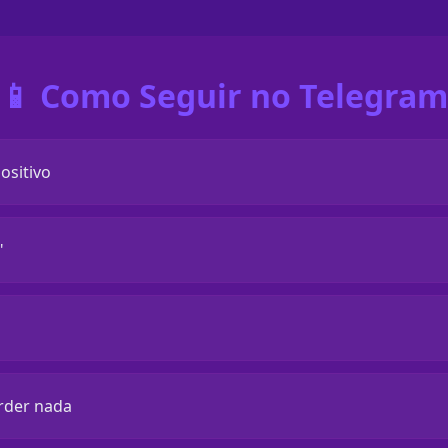
📱 Como Seguir no Telegram
ositivo
"
erder nada