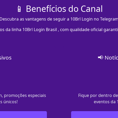
📱 Benefícios do Canal
Descubra as vantagens de seguir a 10Brl Login no Telegra
os da linha 10Brl Login Brasil , com qualidade oficial garan
sivos
📢 Notí
m, promoções especiais
Fique por dentro d
s únicos!
eventos da 