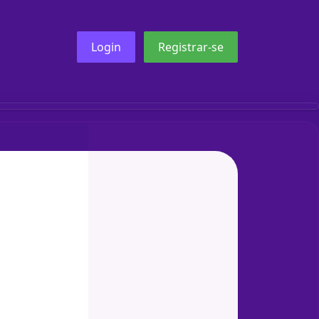
Login
Registrar-se