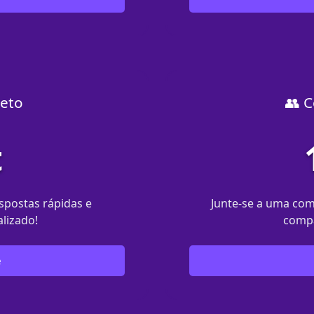
reto
👥 
t
espostas rápidas e
Junte-se a uma com
lizado!
compa
e