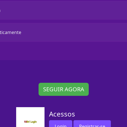
a
aticamente
SEGUIR AGORA
Acessos
Login
Registrar-se