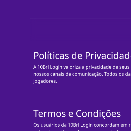
Políticas de Privacida
A 10Brl Login valoriza a privacidade de se
nossos canais de comunicação. Todos os dad
jogadores.
Termos e Condições
Os usuários da 10Brl Login concordam em re