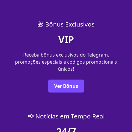
🎁 Bônus Exclusivos
VIP
Receba bônus exclusivos do Telegram,
promoções especiais e códigos promocionais
únicos!
Ver Bônus
📢 Notícias em Tempo Real
24/7