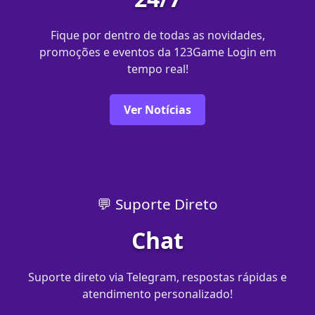
Fique por dentro de todas as novidades,
promoções e eventos da 123Game Login em
tempo real!
Ver Notícias
💬 Suporte Direto
Chat
Suporte direto via Telegram, respostas rápidas e
atendimento personalizado!