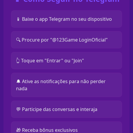
📱 Baixe o app Telegram no seu dispositivo
🔍 Procure por "@123Game LoginOficial"
👆 Toque em "Entrar" ou "Join"
🔔 Ative as notificações para não perder
nada
💬 Participe das conversas e interaja
🎁 Receba bônus exclusivos