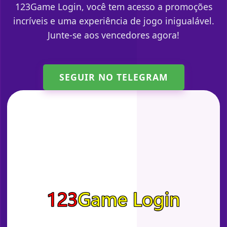
123Game Login, você tem acesso a promoções
incríveis e uma experiência de jogo inigualável.
Junte-se aos vencedores agora!
SEGUIR NO TELEGRAM