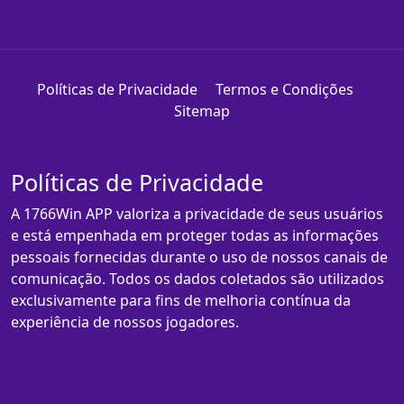
Políticas de Privacidade
Termos e Condições
Sitemap
Políticas de Privacidade
A 1766Win APP valoriza a privacidade de seus usuários
e está empenhada em proteger todas as informações
pessoais fornecidas durante o uso de nossos canais de
comunicação. Todos os dados coletados são utilizados
exclusivamente para fins de melhoria contínua da
experiência de nossos jogadores.