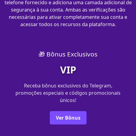
telefone fornecido e adiciona uma camada adicional de
segurança à sua conta. Ambas as verificações são
necessárias para ativar completamente sua conta e
acessar todos os recursos da plataforma.
🎁 Bônus Exclusivos
VIP
Receba bônus exclusivos do Telegram,
promoções especiais e códigos promocionais
únicos!
Ver Bônus