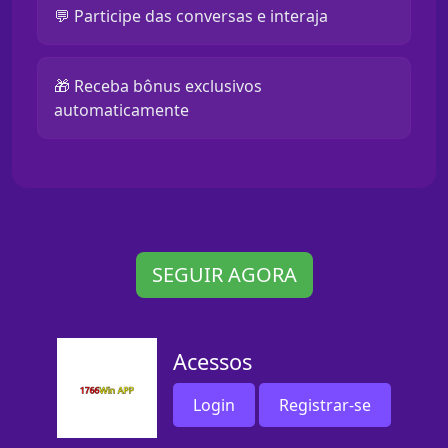
💬 Participe das conversas e interaja
🎁 Receba bônus exclusivos
automaticamente
SEGUIR AGORA
Acessos
Login
Registrar-se