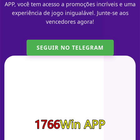
APP, você tem acesso a promoções incríveis e uma
experiência de jogo inigualável. Junte-se aos
vencedores agora!
SEGUIR NO TELEGRAM