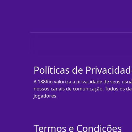
Políticas de Privacida
A 188Rio valoriza a privacidade de seus us
nossos canais de comunicação. Todos os dad
jogadores.
Termos e Condições