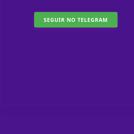
SEGUIR NO TELEGRAM