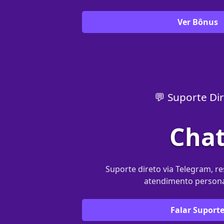
Ver Bônus
💬 Suporte Di
Cha
Suporte direto via Telegram, r
atendimento persona
Falar Suport