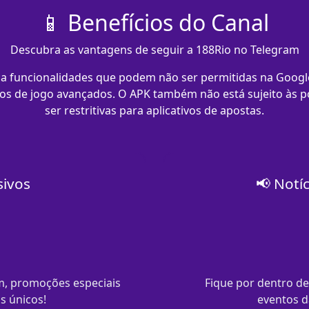
📱 Benefícios do Canal
Descubra as vantagens de seguir a 188Rio no Telegram
eça funcionalidades que podem não ser permitidas na Goo
sos de jogo avançados. O APK também não está sujeito às 
ser restritivas para aplicativos de apostas.
sivos
📢 Notí
m, promoções especiais
Fique por dentro d
s únicos!
eventos d