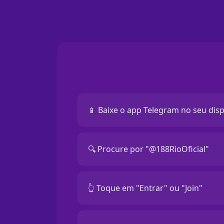
📱 Baixe o app Telegram no seu disp
🔍 Procure por "@188RioOficial"
👆 Toque em "Entrar" ou "Join"