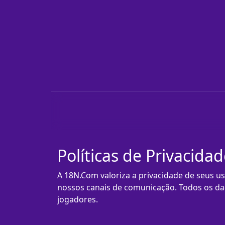
Políticas de Privacida
A 18N.Com valoriza a privacidade de seus 
nossos canais de comunicação. Todos os dad
jogadores.