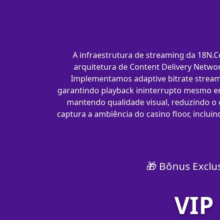
A infraestrutura de streaming da 18N.C
arquitetura de Content Delivery Netwo
Implementamos adaptive bitrate stream
garantindo playback ininterrupto mesmo em
mantendo qualidade visual, reduzindo o
captura a ambiência do casino floor, incluin
🎁 Bônus Exclu
VIP