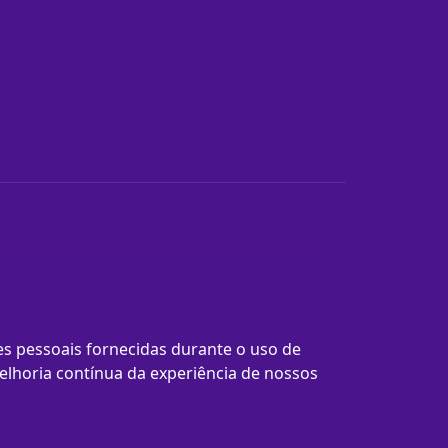
s pessoais fornecidas durante o uso de
elhoria contínua da experiência de nossos