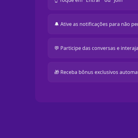
👆 Toque em "Entrar" ou "Join"
🔔 Ative as notificações para não p
💬 Participe das conversas e interaj
🎁 Receba bônus exclusivos autom