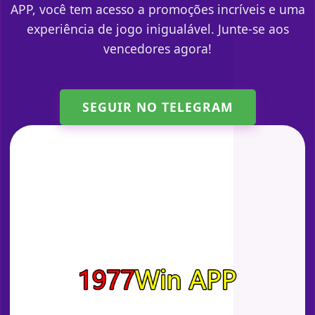
APP, você tem acesso a promoções incríveis e uma
experiência de jogo inigualável. Junte-se aos
vencedores agora!
SEGUIR NO TELEGRAM