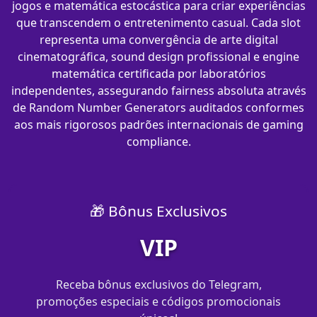
jogos e matemática estocástica para criar experiências
que transcendem o entretenimento casual. Cada slot
representa uma convergência de arte digital
cinematográfica, sound design profissional e engine
matemática certificada por laboratórios
independentes, assegurando fairness absoluta através
de Random Number Generators auditados conformes
aos mais rigorosos padrões internacionais de gaming
compliance.
🎁 Bônus Exclusivos
VIP
Receba bônus exclusivos do Telegram,
promoções especiais e códigos promocionais