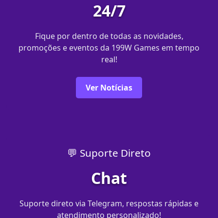
24/7
Fique por dentro de todas as novidades,
promoções e eventos da 199W Games em tempo
real!
Ver Notícias
💬 Suporte Direto
Chat
Suporte direto via Telegram, respostas rápidas e
atendimento personalizado!