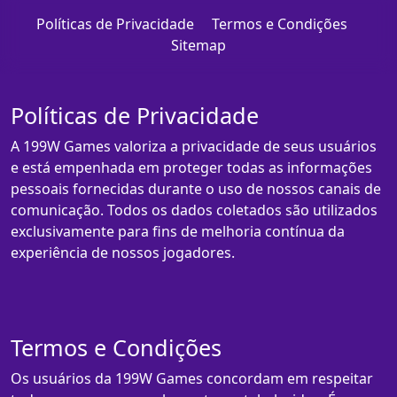
Políticas de Privacidade
Termos e Condições
Sitemap
Políticas de Privacidade
A 199W Games valoriza a privacidade de seus usuários
e está empenhada em proteger todas as informações
pessoais fornecidas durante o uso de nossos canais de
comunicação. Todos os dados coletados são utilizados
exclusivamente para fins de melhoria contínua da
experiência de nossos jogadores.
Termos e Condições
Os usuários da 199W Games concordam em respeitar