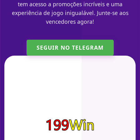
tem acesso a promoções incríveis e uma
experiência de jogo inigualável. Junte-se aos
vencedores agora!
SEGUIR NO TELEGRAM