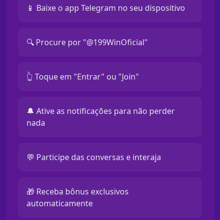
📱 Baixe o app Telegram no seu dispositivo
🔍 Procure por "@199WinOficial"
👆 Toque em "Entrar" ou "Join"
🔔 Ative as notificações para não perder
nada
💬 Participe das conversas e interaja
🎁 Receba bônus exclusivos
automaticamente