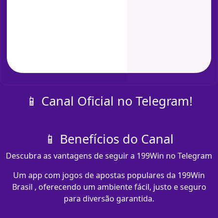
📱 Canal Oficial no Telegram!
📱 Benefícios do Canal
Descubra as vantagens de seguir a 199Win no Telegram
Um app com jogos de apostas populares da 199Win
Brasil , oferecendo um ambiente fácil, justo e seguro
para diversão garantida.