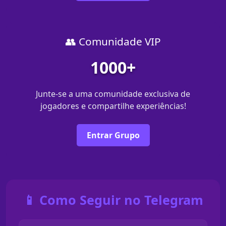
👥 Comunidade VIP
1000+
Junte-se a uma comunidade exclusiva de
jogadores e compartilhe experiências!
Entrar Grupo
📱 Como Seguir no Telegram