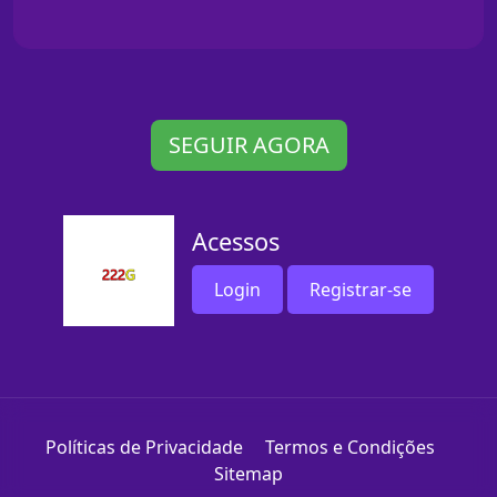
SEGUIR AGORA
Acessos
Login
Registrar-se
Políticas de Privacidade
Termos e Condições
Sitemap