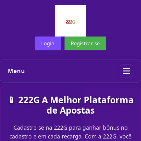
Login
Registrar-se
Menu
📱 222G A Melhor Plataforma
de Apostas
Cadastre-se na 222G para ganhar bônus no
cadastro e em cada recarga. Com a 222G, você