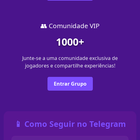
👥 Comunidade VIP
1000+
Junte-se a uma comunidade exclusiva de
jogadores e compartilhe experiências!
Entrar Grupo
📱 Como Seguir no Telegram