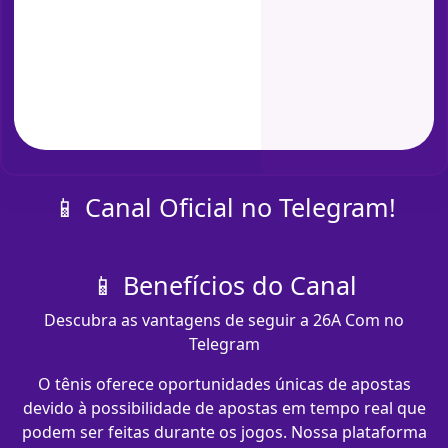
📱 Canal Oficial no Telegram!
📱 Benefícios do Canal
Descubra as vantagens de seguir a 26A Com no
Telegram
O tênis oferece oportunidades únicas de apostas
devido à possibilidade de apostas em tempo real que
podem ser feitas durante os jogos. Nossa plataforma