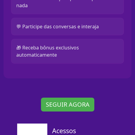
nada
💬 Participe das conversas e interaja
🎁 Receba bônus exclusivos
automaticamente
SEGUIR AGORA
Acessos