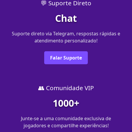
💬 Suporte Direto
Chat
Suporte direto via Telegram, respostas rápidas e
atendimento personalizado!
Falar Suporte
👥 Comunidade VIP
1000+
Junte-se a uma comunidade exclusiva de
jogadores e compartilhe experiências!