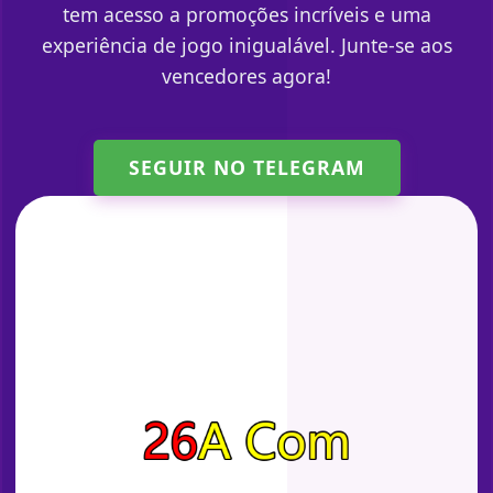
tem acesso a promoções incríveis e uma
experiência de jogo inigualável. Junte-se aos
vencedores agora!
SEGUIR NO TELEGRAM