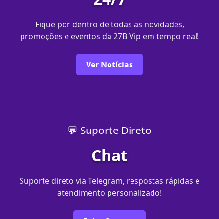
Fique por dentro de todas as novidades,
promoções e eventos da 27B Vip em tempo real!
Ver Notícias
💬 Suporte Direto
Chat
Suporte direto via Telegram, respostas rápidas e
atendimento personalizado!