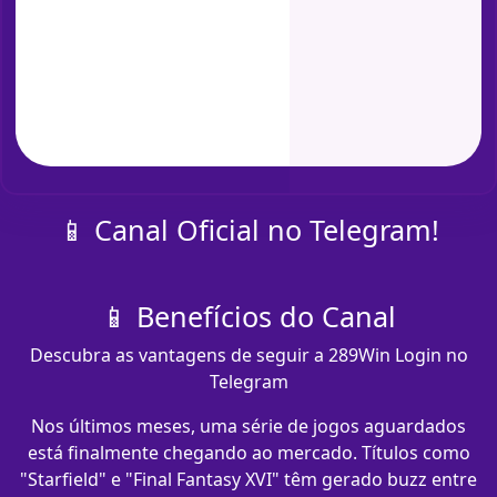
📱 Canal Oficial no Telegram!
📱 Benefícios do Canal
Descubra as vantagens de seguir a 289Win Login no
Telegram
Nos últimos meses, uma série de jogos aguardados
está finalmente chegando ao mercado. Títulos como
"Starfield" e "Final Fantasy XVI" têm gerado buzz entre