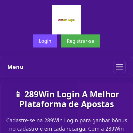
Login
Registrar-se
Menu
📱 289Win Login A Melhor
Plataforma de Apostas
Cadastre-se na 289Win Login para ganhar bônus
no cadastro e em cada recarga. Com a 289Win