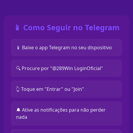
📱 Como Seguir no Telegram
📱 Baixe o app Telegram no seu dispositivo
🔍 Procure por "@289Win LoginOficial"
👆 Toque em "Entrar" ou "Join"
🔔 Ative as notificações para não perder
nada