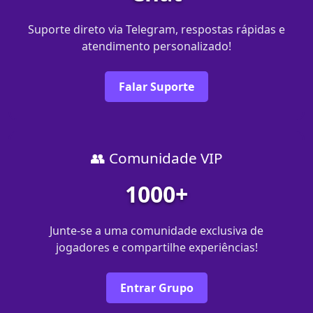
Suporte direto via Telegram, respostas rápidas e
atendimento personalizado!
Falar Suporte
👥 Comunidade VIP
1000+
Junte-se a uma comunidade exclusiva de
jogadores e compartilhe experiências!
Entrar Grupo