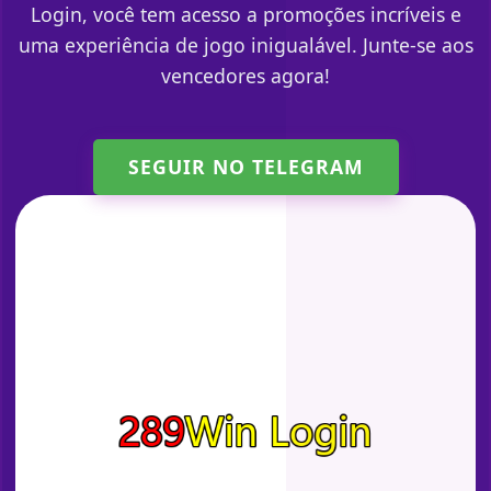
Login, você tem acesso a promoções incríveis e
uma experiência de jogo inigualável. Junte-se aos
vencedores agora!
SEGUIR NO TELEGRAM