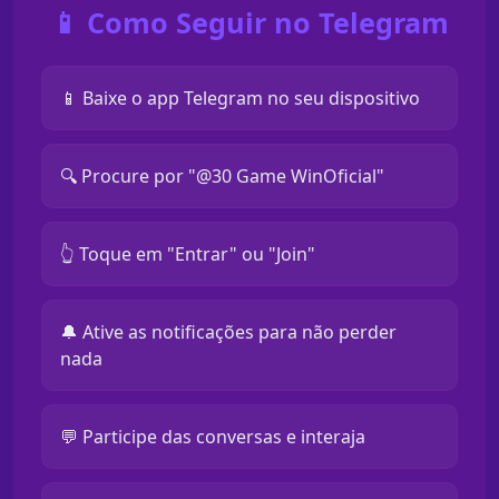
📱 Como Seguir no Telegram
📱 Baixe o app Telegram no seu dispositivo
🔍 Procure por "@30 Game WinOficial"
👆 Toque em "Entrar" ou "Join"
🔔 Ative as notificações para não perder
nada
💬 Participe das conversas e interaja