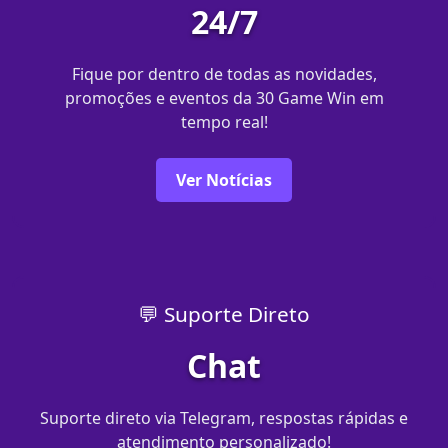
24/7
Fique por dentro de todas as novidades,
promoções e eventos da 30 Game Win em
tempo real!
Ver Notícias
💬 Suporte Direto
Chat
Suporte direto via Telegram, respostas rápidas e
atendimento personalizado!