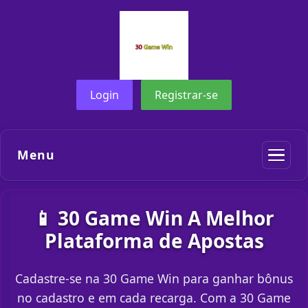
Login
Registrar-se
Menu
📱 30 Game Win A Melhor
Plataforma de Apostas
Cadastre-se na 30 Game Win para ganhar bônus
no cadastro e em cada recarga. Com a 30 Game