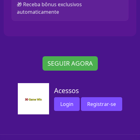
🎁 Receba bônus exclusivos
automaticamente
SEGUIR AGORA
Acessos
Login
Registrar-se