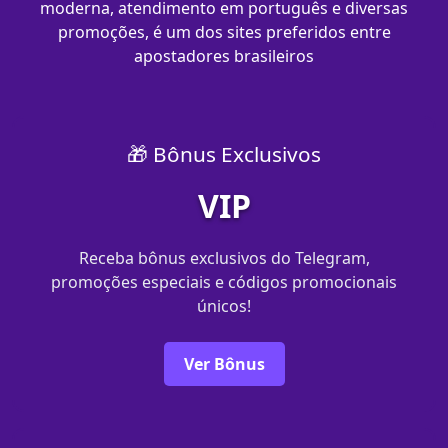
moderna, atendimento em português e diversas
promoções, é um dos sites preferidos entre
apostadores brasileiros
🎁 Bônus Exclusivos
VIP
Receba bônus exclusivos do Telegram,
promoções especiais e códigos promocionais
únicos!
Ver Bônus