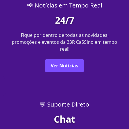
📢 Notícias em Tempo Real
24/7
Fique por dentro de todas as novidades,
promoções e eventos da 33R CaSSino em tempo
real!
Ver Notícias
💬 Suporte Direto
Chat