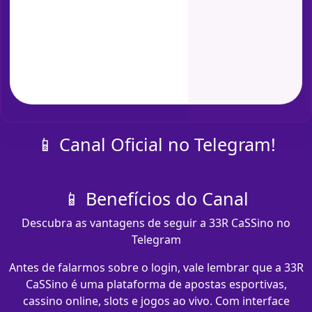
📱 Canal Oficial no Telegram!
📱 Benefícios do Canal
Descubra as vantagens de seguir a 33R CaSSino no
Telegram
Antes de falarmos sobre o login, vale lembrar que a 33R
CaSSino é uma plataforma de apostas esportivas,
cassino online, slots e jogos ao vivo. Com interface