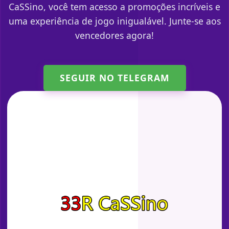
CaSSino, você tem acesso a promoções incríveis e
uma experiência de jogo inigualável. Junte-se aos
vencedores agora!
SEGUIR NO TELEGRAM