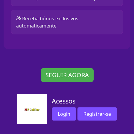
🎁 Receba bônus exclusivos
automaticamente
SEGUIR AGORA
Acessos
Login
Registrar-se