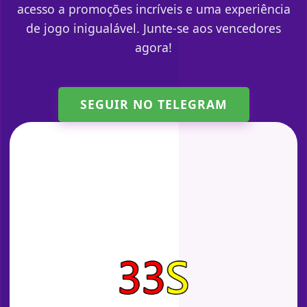
acesso a promoções incríveis e uma experiência
de jogo inigualável. Junte-se aos vencedores
agora!
SEGUIR NO TELEGRAM