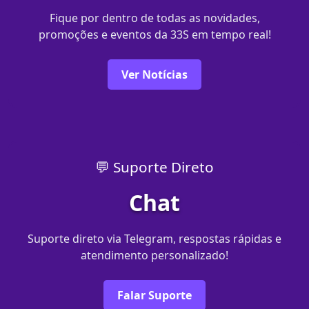
Fique por dentro de todas as novidades,
promoções e eventos da 33S em tempo real!
Ver Notícias
💬 Suporte Direto
Chat
Suporte direto via Telegram, respostas rápidas e
atendimento personalizado!
Falar Suporte