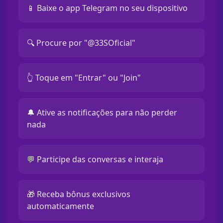
📱 Baixe o app Telegram no seu dispositivo
🔍 Procure por "@33SOficial"
👆 Toque em "Entrar" ou "Join"
🔔 Ative as notificações para não perder
nada
💬 Participe das conversas e interaja
🎁 Receba bônus exclusivos
automaticamente