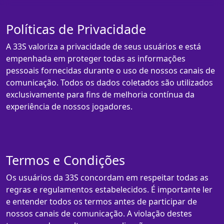
Políticas de Privacidade
A 33S valoriza a privacidade de seus usuários e está
empenhada em proteger todas as informações
pessoais fornecidas durante o uso de nossos canais de
comunicação. Todos os dados coletados são utilizados
exclusivamente para fins de melhoria contínua da
experiência de nossos jogadores.
Termos e Condições
Os usuários da 33S concordam em respeitar todas as
regras e regulamentos estabelecidos. É importante ler
e entender todos os termos antes de participar de
nossos canais de comunicação. A violação destes