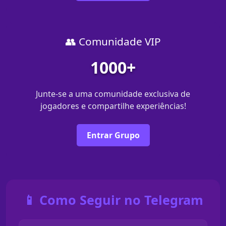
👥 Comunidade VIP
1000+
Junte-se a uma comunidade exclusiva de
jogadores e compartilhe experiências!
Entrar Grupo
📱 Como Seguir no Telegram