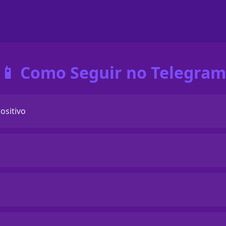
📱 Como Seguir no Telegram
ositivo