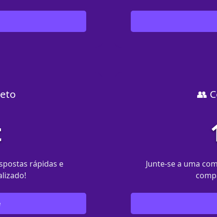
reto
👥 
t
espostas rápidas e
Junte-se a uma com
lizado!
compa
e