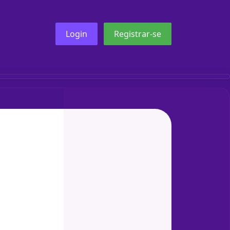
Login
Registrar-se