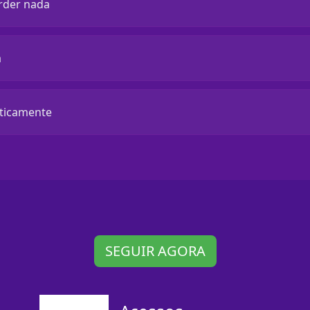
erder nada
a
aticamente
SEGUIR AGORA