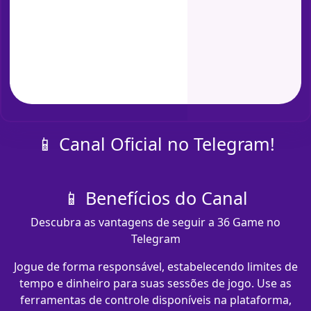
📱 Canal Oficial no Telegram!
📱 Benefícios do Canal
Descubra as vantagens de seguir a 36 Game no
Telegram
Jogue de forma responsável, estabelecendo limites de
tempo e dinheiro para suas sessões de jogo. Use as
ferramentas de controle disponíveis na plataforma,