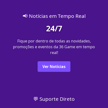
📢 Notícias em Tempo Real
24/7
Fique por dentro de todas as novidades,
promoções e eventos da 36 Game em tempo
real!
Ver Notícias
💬 Suporte Direto