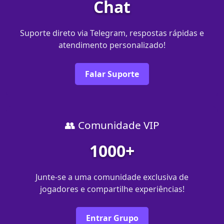
Chat
Suporte direto via Telegram, respostas rápidas e
atendimento personalizado!
Falar Suporte
👥 Comunidade VIP
1000+
Junte-se a uma comunidade exclusiva de
jogadores e compartilhe experiências!
Entrar Grupo