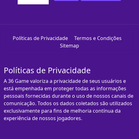
Políticas de Privacidade
Termos e Condições
Sitemap
Políticas de Privacidade
A 36 Game valoriza a privacidade de seus usuários e
está empenhada em proteger todas as informações
pessoais fornecidas durante o uso de nossos canais de
comunicação. Todos os dados coletados são utilizados
exclusivamente para fins de melhoria contínua da
experiência de nossos jogadores.