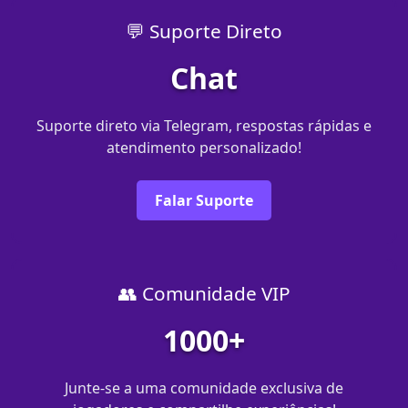
💬 Suporte Direto
Chat
Suporte direto via Telegram, respostas rápidas e
atendimento personalizado!
Falar Suporte
👥 Comunidade VIP
1000+
Junte-se a uma comunidade exclusiva de