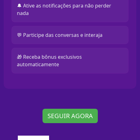
🔔 Ative as notificações para não perder
nada
💬 Participe das conversas e interaja
🎁 Receba bônus exclusivos
automaticamente
SEGUIR AGORA