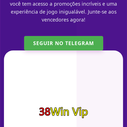
você tem acesso a promoções incríveis e uma
experiência de jogo inigualável. Junte-se aos
vencedores agora!
SEGUIR NO TELEGRAM