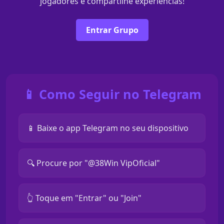
jogadores e compartilhe experiências!
Entrar Grupo
📱 Como Seguir no Telegram
📱 Baixe o app Telegram no seu dispositivo
🔍 Procure por "@38Win VipOficial"
👆 Toque em "Entrar" ou "Join"