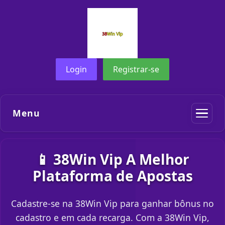
Login
Registrar-se
Menu
📱 38Win Vip A Melhor
Plataforma de Apostas
Cadastre-se na 38Win Vip para ganhar bônus no
cadastro e em cada recarga. Com a 38Win Vip,