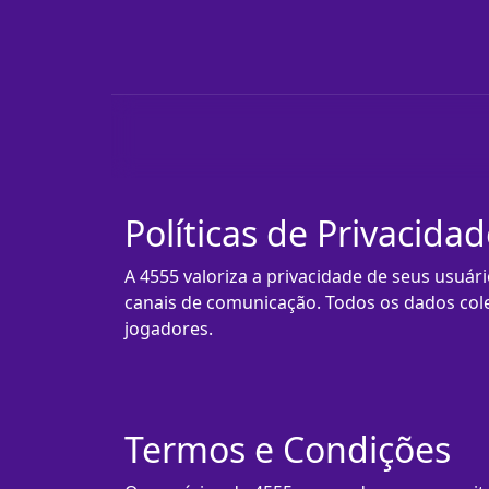
Políticas de Privacida
A 4555 valoriza a privacidade de seus usuá
canais de comunicação. Todos os dados cole
jogadores.
Termos e Condições