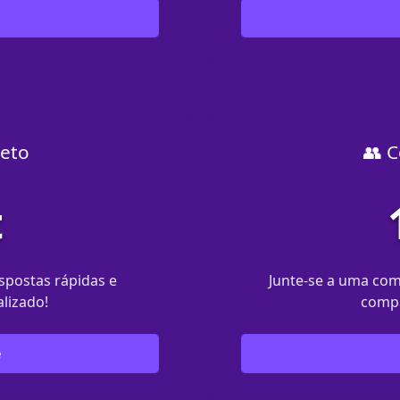
reto
👥 
t
espostas rápidas e
Junte-se a uma com
lizado!
compa
e