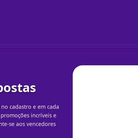
postas
 no cadastro e em cada
 promoções incríveis e
unte-se aos vencedores