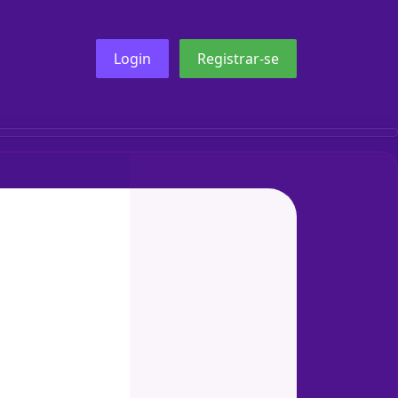
Login
Registrar-se