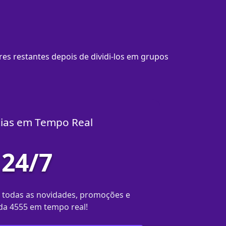
es restantes depois de dividi-los em grupos
cias em Tempo Real
24/7
e todas as novidades, promoções e
da 4555 em tempo real!