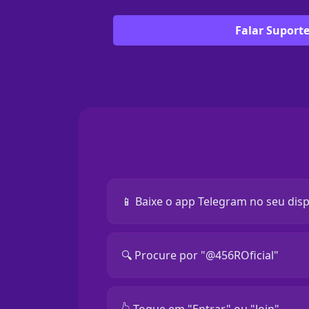
Falar Suport
📱 Baixe o app Telegram no seu disp
🔍 Procure por "@456ROficial"