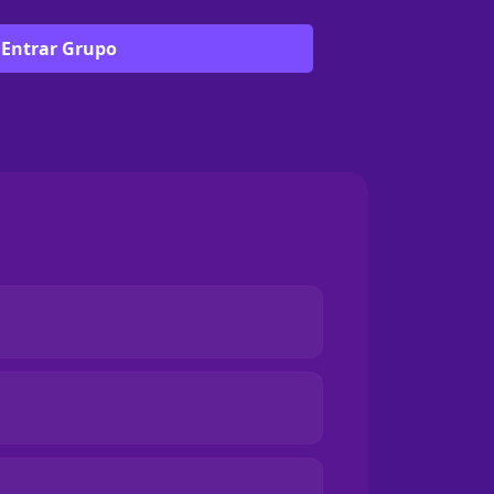
Entrar Grupo