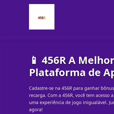
📱 456R A Melho
Plataforma de A
Cadastre-se na 456R para ganhar bônus
recarga. Com a 456R, você tem acesso a
uma experiência de jogo inigualável. J
agora!