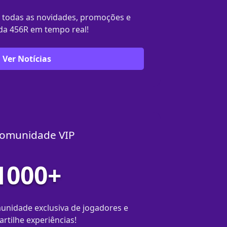
e todas as novidades, promoções e
da 456R em tempo real!
Ver Notícias
Comunidade VIP
1000+
unidade exclusiva de jogadores e
rtilhe experiências!