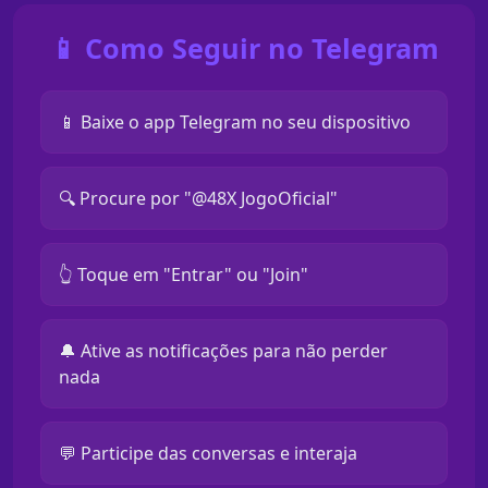
📱 Como Seguir no Telegram
📱 Baixe o app Telegram no seu dispositivo
🔍 Procure por "@48X JogoOficial"
👆 Toque em "Entrar" ou "Join"
🔔 Ative as notificações para não perder
nada
💬 Participe das conversas e interaja