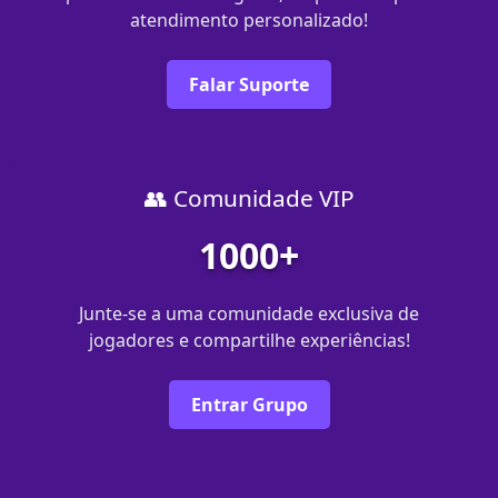
atendimento personalizado!
Falar Suporte
👥 Comunidade VIP
1000+
Junte-se a uma comunidade exclusiva de
jogadores e compartilhe experiências!
Entrar Grupo