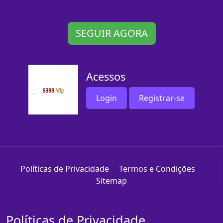
SEGUIR AGORA
Acessos
Login
Registrar-se
Políticas de Privacidade
Termos e Condições
Sitemap
Políticas de Privacidade