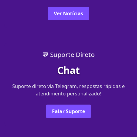
Ver Notícias
💬 Suporte Direto
Chat
Suporte direto via Telegram, respostas rápidas e
atendimento personalizado!
Falar Suporte