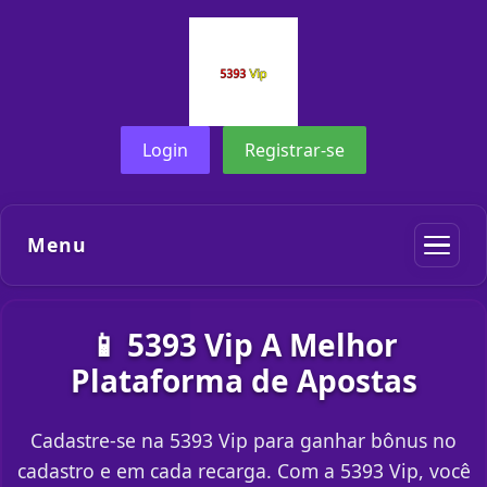
Login
Registrar-se
Menu
📱 5393 Vip A Melhor
Plataforma de Apostas
Cadastre-se na 5393 Vip para ganhar bônus no
cadastro e em cada recarga. Com a 5393 Vip, você