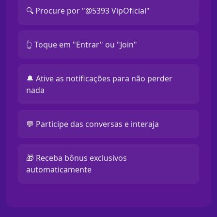
🔍 Procure por "@5393 VipOficial"
👆 Toque em "Entrar" ou "Join"
🔔 Ative as notificações para não perder
nada
💬 Participe das conversas e interaja
🎁 Receba bônus exclusivos
automaticamente