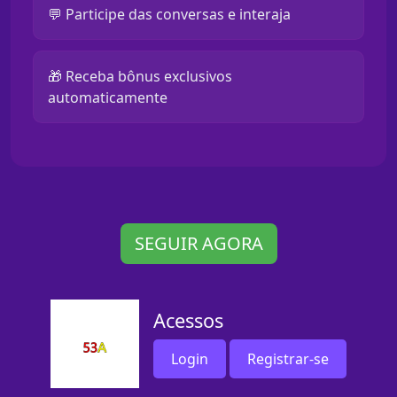
💬 Participe das conversas e interaja
🎁 Receba bônus exclusivos
automaticamente
SEGUIR AGORA
Acessos
Login
Registrar-se