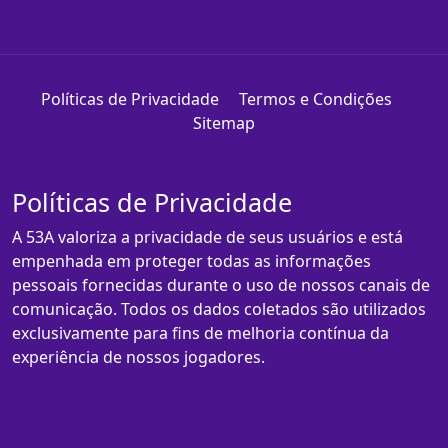
Políticas de Privacidade
Termos e Condições
Sitemap
Políticas de Privacidade
A 53A valoriza a privacidade de seus usuários e está
empenhada em proteger todas as informações
pessoais fornecidas durante o uso de nossos canais de
comunicação. Todos os dados coletados são utilizados
exclusivamente para fins de melhoria contínua da
experiência de nossos jogadores.