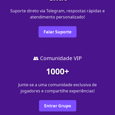
Suporte direto via Telegram, respostas rápidas e
atendimento personalizado!
Falar Suporte
👥 Comunidade VIP
1000+
Junte-se a uma comunidade exclusiva de
jogadores e compartilhe experiências!
Entrar Grupo