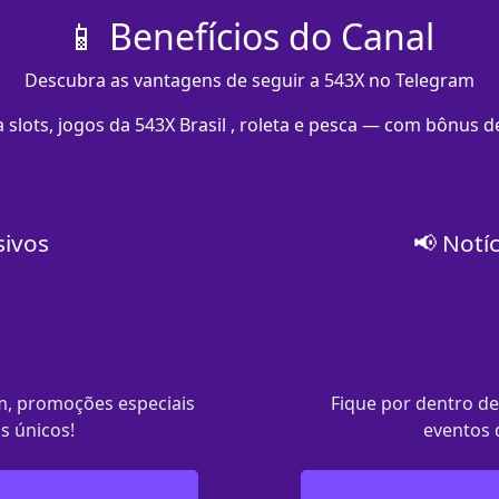
📱 Benefícios do Canal
Descubra as vantagens de seguir a 543X no Telegram
 slots, jogos da 543X Brasil , roleta e pesca — com bônus
sivos
📢 Notí
m, promoções especiais
Fique por dentro d
s únicos!
eventos 