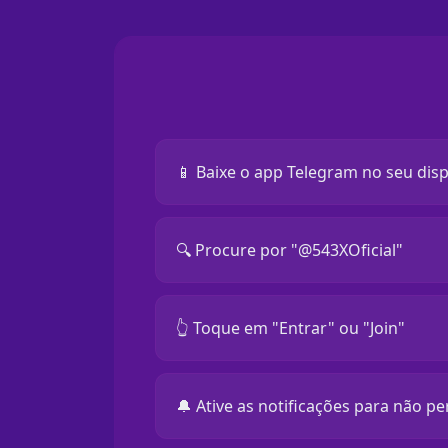
📱 Baixe o app Telegram no seu disp
🔍 Procure por "@543XOficial"
👆 Toque em "Entrar" ou "Join"
🔔 Ative as notificações para não p