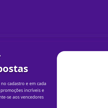
r
postas
 no cadastro e em cada
 promoções incríveis e
unte-se aos vencedores