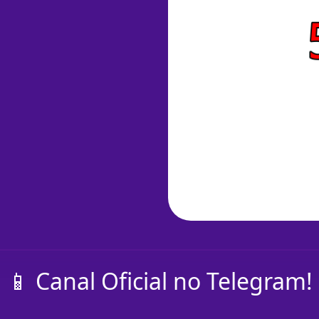
📱 Canal Oficial no Telegram!