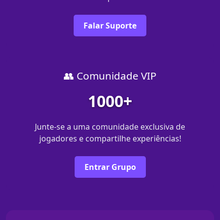
Falar Suporte
👥 Comunidade VIP
1000+
Junte-se a uma comunidade exclusiva de
jogadores e compartilhe experiências!
Entrar Grupo