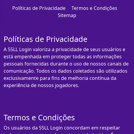
Políticas de Privacidade
Termos e Condições
Sitemap
Políticas de Privacidade
A 55LL Login valoriza a privacidade de seus usuários e
está empenhada em proteger todas as informações
pessoais fornecidas durante o uso de nossos canais de
comunicação. Todos os dados coletados são utilizados
exclusivamente para fins de melhoria contínua da
experiência de nossos jogadores.
Termos e Condições
Os usuários da 55LL Login concordam em respeitar