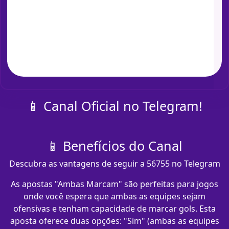
📱 Canal Oficial no Telegram!
📱 Benefícios do Canal
Descubra as vantagens de seguir a 56755 no Telegram
As apostas "Ambas Marcam" são perfeitas para jogos
onde você espera que ambas as equipes sejam
ofensivas e tenham capacidade de marcar gols. Esta
aposta oferece duas opções: "Sim" (ambas as equipes