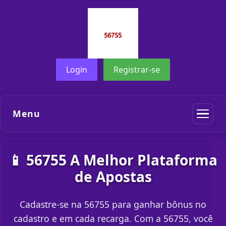
Login
Registrar-se
Menu
📱 56755 A Melhor Plataforma
de Apostas
Cadastre-se na 56755 para ganhar bônus no
cadastro e em cada recarga. Com a 56755, você