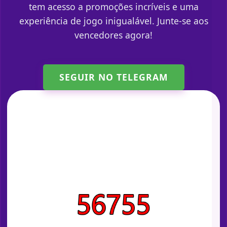
tem acesso a promoções incríveis e uma
experiência de jogo inigualável. Junte-se aos
vencedores agora!
SEGUIR NO TELEGRAM