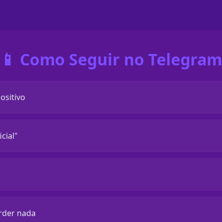
📱 Como Seguir no Telegram
ositivo
cial"
erder nada