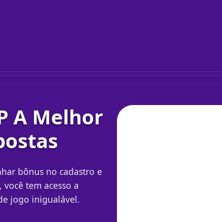
P A Melhor
postas
har bônus no cadastro e
 você tem acesso a
e jogo inigualável.