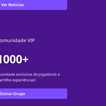
Ver Notícias
Comunidade VIP
1000+
unidade exclusiva de jogadores e
rtilhe experiências!
Entrar Grupo