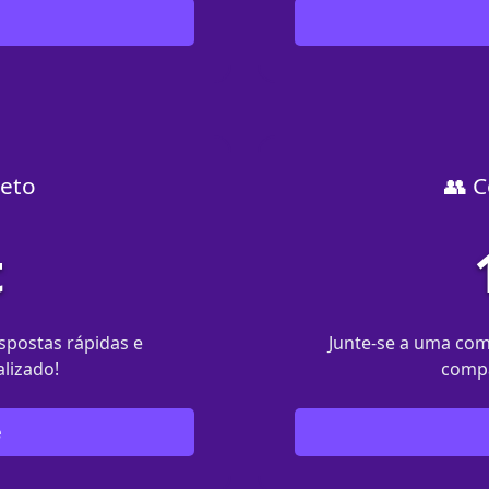
reto
👥 
t
espostas rápidas e
Junte-se a uma com
lizado!
compa
e