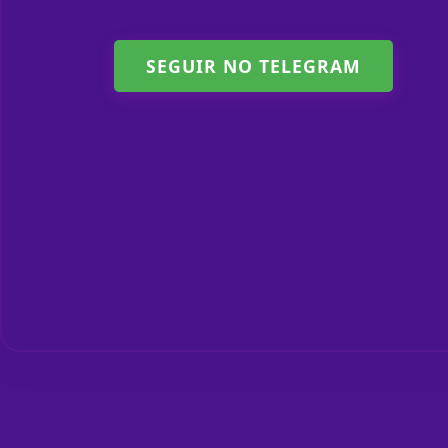
SEGUIR NO TELEGRAM