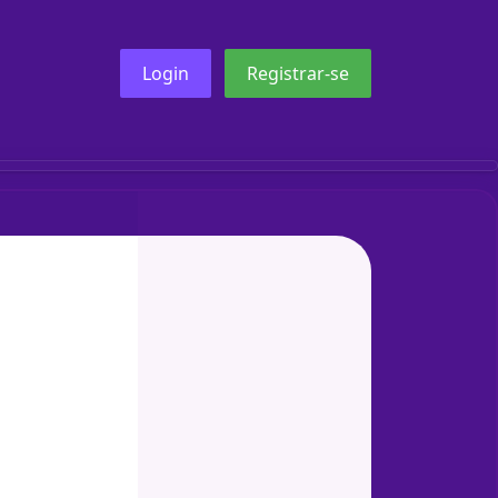
Login
Registrar-se