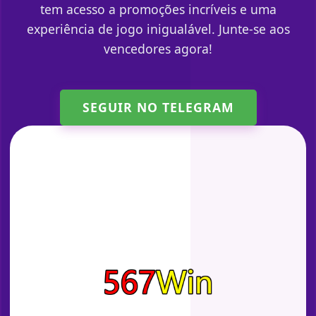
tem acesso a promoções incríveis e uma
experiência de jogo inigualável. Junte-se aos
vencedores agora!
SEGUIR NO TELEGRAM