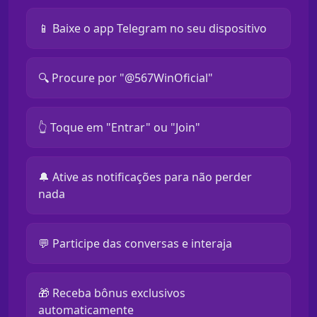
📱 Baixe o app Telegram no seu dispositivo
🔍 Procure por "@567WinOficial"
👆 Toque em "Entrar" ou "Join"
🔔 Ative as notificações para não perder
nada
💬 Participe das conversas e interaja
🎁 Receba bônus exclusivos
automaticamente