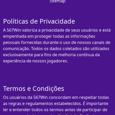
Sitemap
Políticas de Privacidade
A 567Win valoriza a privacidade de seus usuários e está
empenhada em proteger todas as informações
pessoais fornecidas durante o uso de nossos canais de
comunicação. Todos os dados coletados são utilizados
exclusivamente para fins de melhoria contínua da
experiência de nossos jogadores.
Termos e Condições
Os usuários da 567Win concordam em respeitar todas
as regras e regulamentos estabelecidos. É importante
ler e entender todos os termos antes de participar de