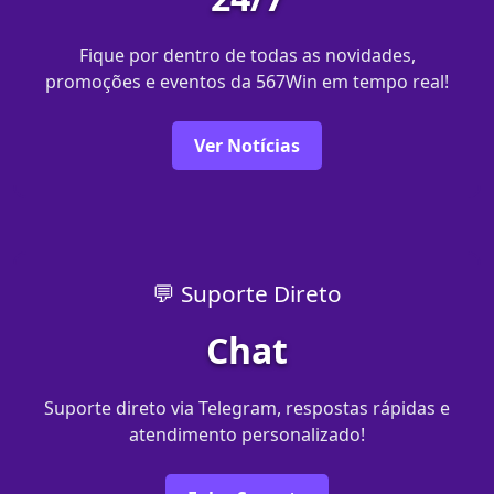
Fique por dentro de todas as novidades,
promoções e eventos da 567Win em tempo real!
Ver Notícias
💬 Suporte Direto
Chat
Suporte direto via Telegram, respostas rápidas e
atendimento personalizado!