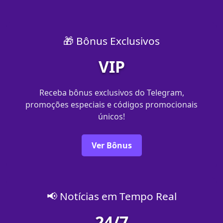
🎁 Bônus Exclusivos
VIP
Receba bônus exclusivos do Telegram,
promoções especiais e códigos promocionais
únicos!
Ver Bônus
📢 Notícias em Tempo Real
24/7