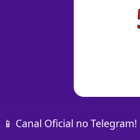
📱 Canal Oficial no Telegram!