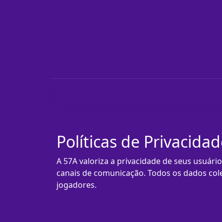
Políticas de Privacida
A 57A valoriza a privacidade de seus usuár
canais de comunicação. Todos os dados cole
jogadores.