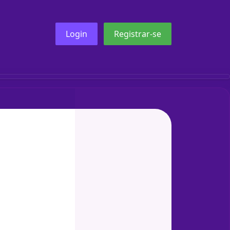
Login
Registrar-se