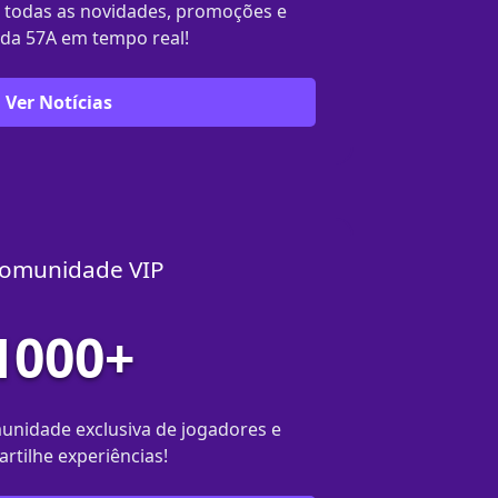
e todas as novidades, promoções e
 da 57A em tempo real!
Ver Notícias
Comunidade VIP
1000+
unidade exclusiva de jogadores e
rtilhe experiências!