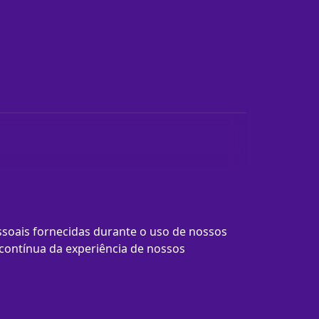
ssoais fornecidas durante o uso de nossos
 contínua da experiência de nossos