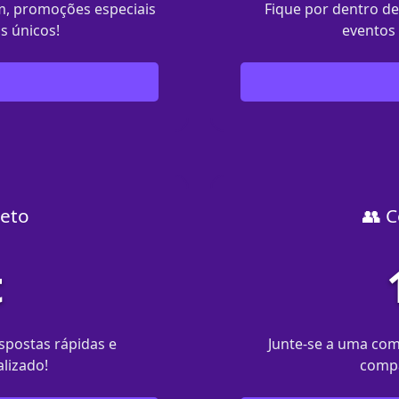
m, promoções especiais
Fique por dentro d
s únicos!
eventos
reto
👥 
t
espostas rápidas e
Junte-se a uma com
lizado!
compa