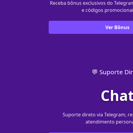
Receba bônus exclusivos do Telegra
e códigos promocionai
Ver Bônus
💬 Suporte Di
Cha
Suporte direto via Telegram, r
atendimento persona