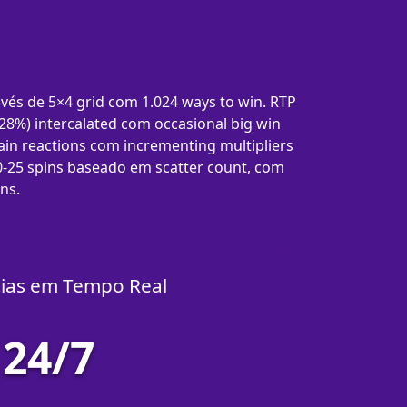
avés de 5×4 grid com 1.024 ways to win. RTP
28%) intercalated com occasional big win
in reactions com incrementing multipliers
10-25 spins baseado em scatter count, com
ns.
cias em Tempo Real
24/7