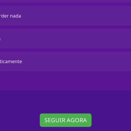
erder nada
a
aticamente
SEGUIR AGORA