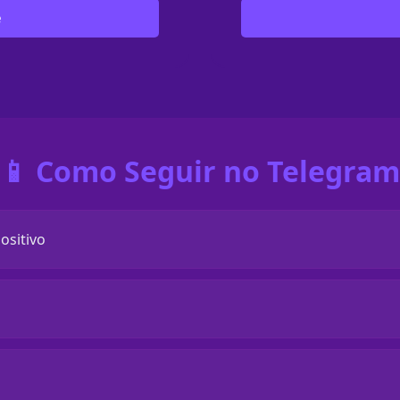
e
📱 Como Seguir no Telegram
ositivo