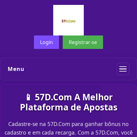
Login
Registrar-se
Menu
📱 57D.Com A Melhor
Plataforma de Apostas
Cadastre-se na 57D.Com para ganhar bônus no
cadastro e em cada recarga. Com a 57D.Com, você