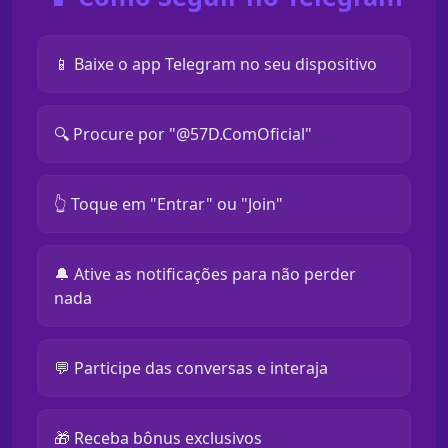
📱 Baixe o app Telegram no seu dispositivo
🔍 Procure por "@57D.ComOficial"
👆 Toque em "Entrar" ou "Join"
🔔 Ative as notificações para não perder
nada
💬 Participe das conversas e interaja
🎁 Receba bônus exclusivos