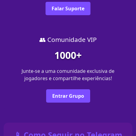
Falar Suporte
👥 Comunidade VIP
1000+
Junte-se a uma comunidade exclusiva de
jogadores e compartilhe experiências!
Entrar Grupo
📱 Como Seguir no Telegram