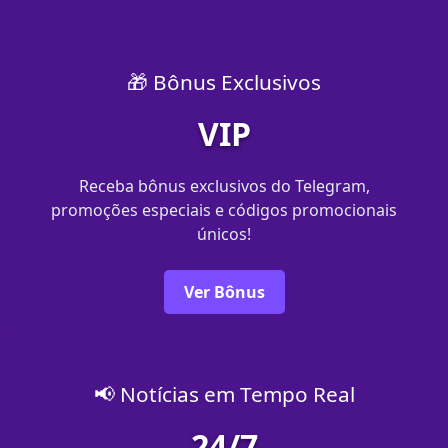
🎁 Bônus Exclusivos
VIP
Receba bônus exclusivos do Telegram,
promoções especiais e códigos promocionais
únicos!
Ver Bônus
📢 Notícias em Tempo Real
24/7