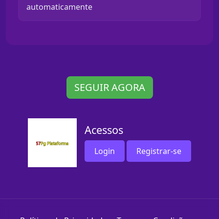
automaticamente
SEGUIR AGORA
Acessos
Login
Registrar-se