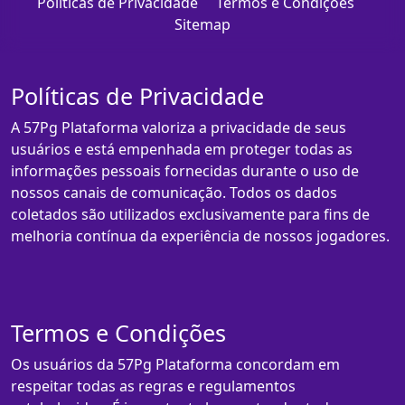
Políticas de Privacidade
Termos e Condições
Sitemap
Políticas de Privacidade
A 57Pg Plataforma valoriza a privacidade de seus
usuários e está empenhada em proteger todas as
informações pessoais fornecidas durante o uso de
nossos canais de comunicação. Todos os dados
coletados são utilizados exclusivamente para fins de
melhoria contínua da experiência de nossos jogadores.
Termos e Condições
Os usuários da 57Pg Plataforma concordam em
respeitar todas as regras e regulamentos