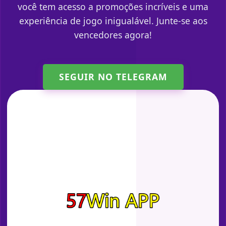
você tem acesso a promoções incríveis e uma
experiência de jogo inigualável. Junte-se aos
vencedores agora!
SEGUIR NO TELEGRAM