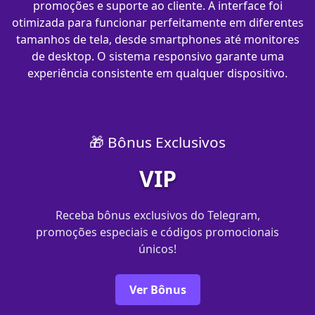
promoções e suporte ao cliente. A interface foi
otimizada para funcionar perfeitamente em diferentes
tamanhos de tela, desde smartphones até monitores
de desktop. O sistema responsivo garante uma
experiência consistente em qualquer dispositivo.
🎁 Bônus Exclusivos
VIP
Receba bônus exclusivos do Telegram,
promoções especiais e códigos promocionais
únicos!
Ver Bônus