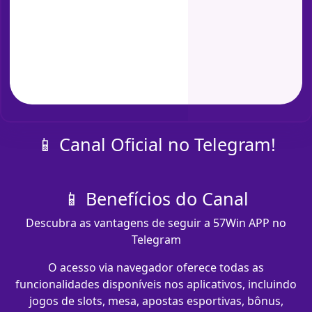
📱 Canal Oficial no Telegram!
📱 Benefícios do Canal
Descubra as vantagens de seguir a 57Win APP no
Telegram
O acesso via navegador oferece todas as
funcionalidades disponíveis nos aplicativos, incluindo
jogos de slots, mesa, apostas esportivas, bônus,