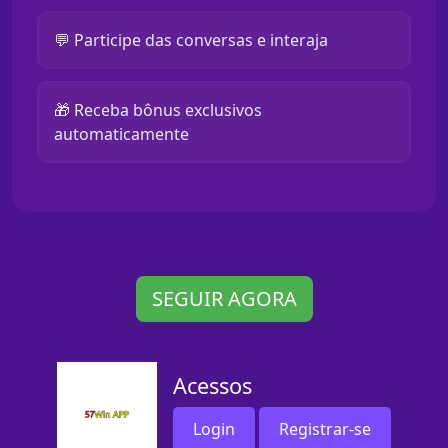
💬 Participe das conversas e interaja
🎁 Receba bônus exclusivos
automaticamente
SEGUIR AGORA
Acessos
Login
Registrar-se