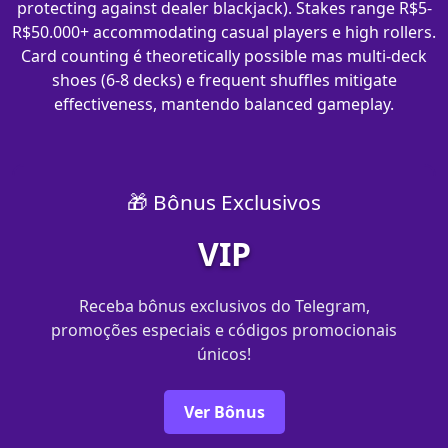
protecting against dealer blackjack). Stakes range R$5-
R$50.000+ accommodating casual players e high rollers.
Card counting é theoretically possible mas multi-deck
shoes (6-8 decks) e frequent shuffles mitigate
effectiveness, mantendo balanced gameplay.
🎁 Bônus Exclusivos
VIP
Receba bônus exclusivos do Telegram,
promoções especiais e códigos promocionais
únicos!
Ver Bônus