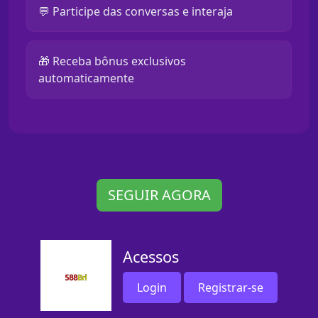
💬 Participe das conversas e interaja
🎁 Receba bônus exclusivos
automaticamente
SEGUIR AGORA
Acessos
Login
Registrar-se