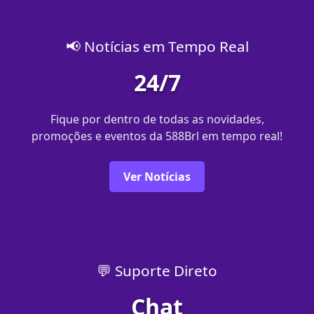
📢 Notícias em Tempo Real
24/7
Fique por dentro de todas as novidades,
promoções e eventos da 588Brl em tempo real!
Ver Notícias
💬 Suporte Direto
Chat