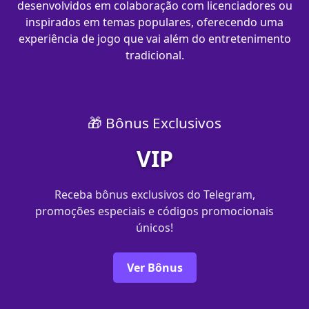
desenvolvidos em colaboração com licenciadores ou
inspirados em temas populares, oferecendo uma
experiência de jogo que vai além do entretenimento
tradicional.
🎁 Bônus Exclusivos
VIP
Receba bônus exclusivos do Telegram,
promoções especiais e códigos promocionais
únicos!
Ver Bônus