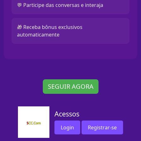
💬 Participe das conversas e interaja
🎁 Receba bônus exclusivos
automaticamente
SEGUIR AGORA
Acessos
Login
Registrar-se