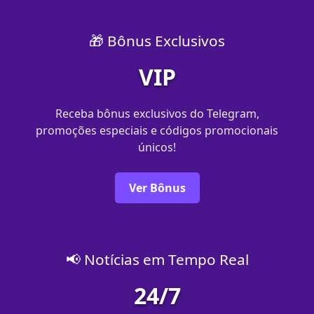
🎁 Bônus Exclusivos
VIP
Receba bônus exclusivos do Telegram,
promoções especiais e códigos promocionais
únicos!
Ver Bônus
📢 Notícias em Tempo Real
24/7