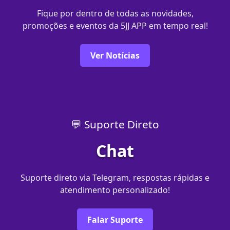
Fique por dentro de todas as novidades,
promoções e eventos da 5JJ APP em tempo real!
Ver Notícias
💬 Suporte Direto
Chat
Suporte direto via Telegram, respostas rápidas e
atendimento personalizado!
Falar Suporte