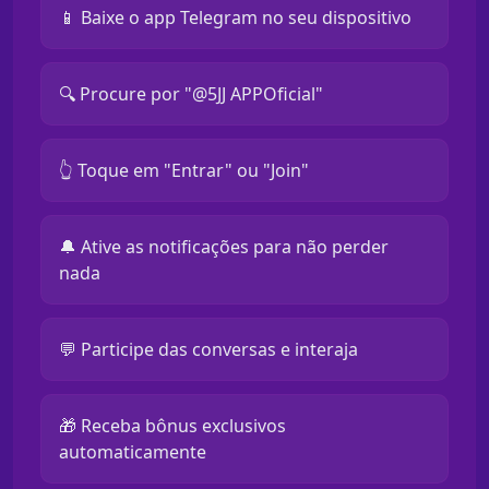
📱 Baixe o app Telegram no seu dispositivo
🔍 Procure por "@5JJ APPOficial"
👆 Toque em "Entrar" ou "Join"
🔔 Ative as notificações para não perder
nada
💬 Participe das conversas e interaja
🎁 Receba bônus exclusivos
automaticamente