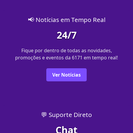
📢 Notícias em Tempo Real
24/7
Fique por dentro de todas as novidades,
promoções e eventos da 6171 em tempo real!
Ver Notícias
💬 Suporte Direto
Chat