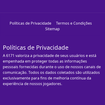
Políticas de Privacidade
Termos e Condições
Sitemap
Políticas de Privacidade
A 6171 valoriza a privacidade de seus usuários e está
empenhada em proteger todas as informações
pessoais fornecidas durante o uso de nossos canais de
comunicação. Todos os dados coletados são utilizados
exclusivamente para fins de melhoria contínua da
experiência de nossos jogadores.