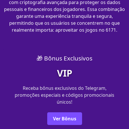
com criptografia avançada para proteger os dados
pessoais e financeiros dos jogadores. Essa combinação
garante uma experiência tranquila e segura,
permitindo que os usuários se concentrem no que
realmente importa: aproveitar os jogos no 6171.
🎁 Bônus Exclusivos
VIP
Receba bônus exclusivos do Telegram,
promoções especiais e códigos promocionais
únicos!
Ver Bônus