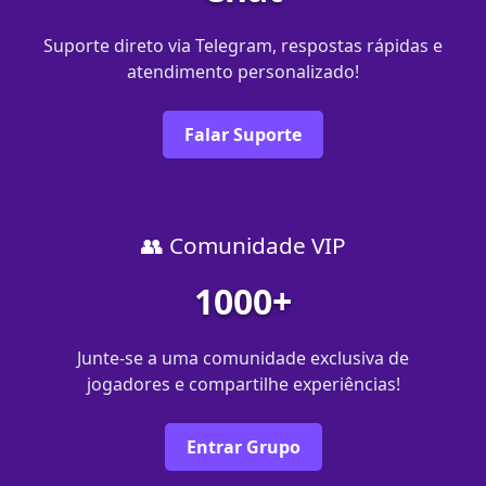
Suporte direto via Telegram, respostas rápidas e
atendimento personalizado!
Falar Suporte
👥 Comunidade VIP
1000+
Junte-se a uma comunidade exclusiva de
jogadores e compartilhe experiências!
Entrar Grupo