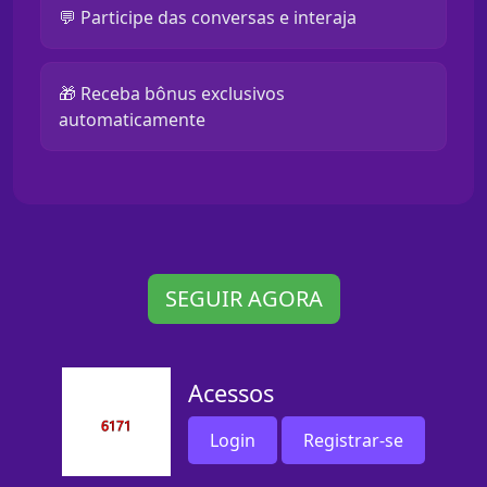
💬 Participe das conversas e interaja
🎁 Receba bônus exclusivos
automaticamente
SEGUIR AGORA
Acessos
Login
Registrar-se