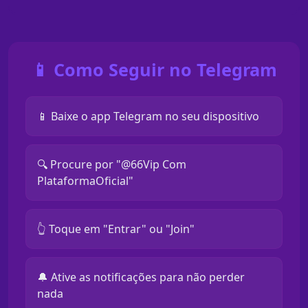
📱 Como Seguir no Telegram
📱 Baixe o app Telegram no seu dispositivo
🔍 Procure por "@66Vip Com
PlataformaOficial"
👆 Toque em "Entrar" ou "Join"
🔔 Ative as notificações para não perder
nada