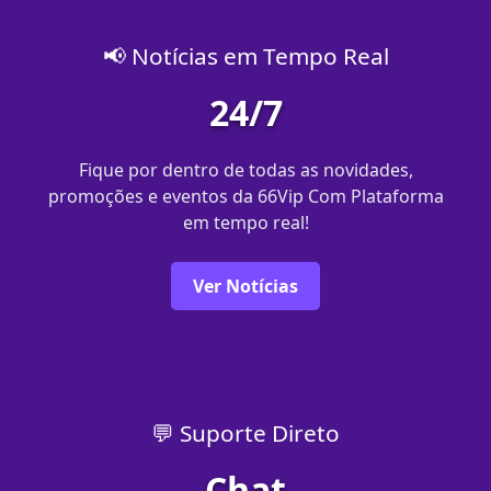
📢 Notícias em Tempo Real
24/7
Fique por dentro de todas as novidades,
promoções e eventos da 66Vip Com Plataforma
em tempo real!
Ver Notícias
💬 Suporte Direto
Chat