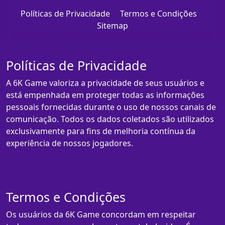
Políticas de Privacidade
Termos e Condições
Sitemap
Políticas de Privacidade
A 6K Game valoriza a privacidade de seus usuários e
está empenhada em proteger todas as informações
pessoais fornecidas durante o uso de nossos canais de
comunicação. Todos os dados coletados são utilizados
exclusivamente para fins de melhoria contínua da
experiência de nossos jogadores.
Termos e Condições
Os usuários da 6K Game concordam em respeitar