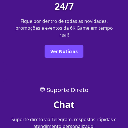
24/7
Fique por dentro de todas as novidades,
promoções e eventos da 6K Game em tempo
real!
Ver Notícias
💬 Suporte Direto
Chat
Suporte direto via Telegram, respostas rápidas e
atendimento personalizado!