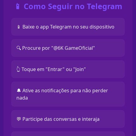
📱 Como Seguir no Telegram
📱 Baixe o app Telegram no seu dispositivo
🔍 Procure por "@6K GameOficial"
👆 Toque em "Entrar" ou "Join"
🔔 Ative as notificações para não perder
nada
💬 Participe das conversas e interaja