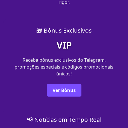
rigor.
🎁 Bônus Exclusivos
VIP
Receba bônus exclusivos do Telegram,
promoções especiais e códigos promocionais
únicos!
Ver Bônus
📢 Notícias em Tempo Real