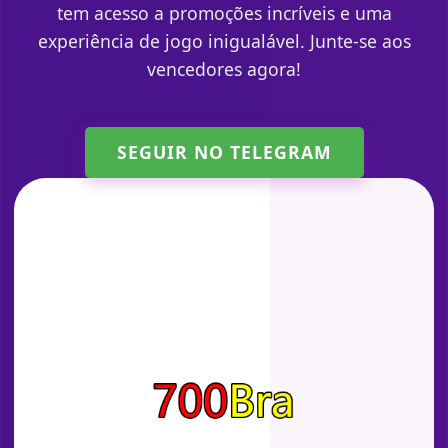
tem acesso a promoções incríveis e uma
experiência de jogo inigualável. Junte-se aos
vencedores agora!
SEGUIR NO TELEGRAM