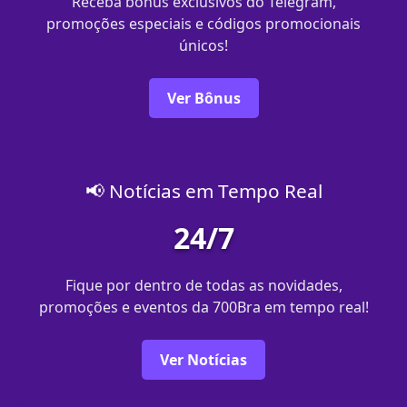
Receba bônus exclusivos do Telegram,
promoções especiais e códigos promocionais
únicos!
Ver Bônus
📢 Notícias em Tempo Real
24/7
Fique por dentro de todas as novidades,
promoções e eventos da 700Bra em tempo real!
Ver Notícias