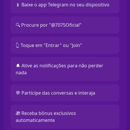
📱 Baixe o app Telegram no seu dispositivo
🔍 Procure por "@7075Oficial"
👆 Toque em "Entrar" ou "Join"
🔔 Ative as notificações para não perder
nada
💬 Participe das conversas e interaja
🎁 Receba bônus exclusivos
automaticamente