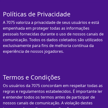
Políticas de Privacidade
A 7075 valoriza a privacidade de seus usuários e está
empenhada em proteger todas as informações
pessoais fornecidas durante o uso de nossos canais de
comunicação. Todos os dados coletados são utilizados
exclusivamente para fins de melhoria contínua da
experiência de nossos jogadores.
Termos e Condições
Os usuários da 7075 concordam em respeitar todas as
regras e regulamentos estabelecidos. É importante ler
e entender todos os termos antes de participar de
nossos canais de comunicação. A violação destes