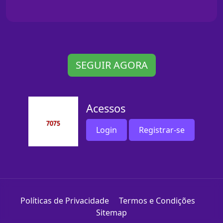
SEGUIR AGORA
Acessos
Login
Registrar-se
Políticas de Privacidade
Termos e Condições
Sitemap