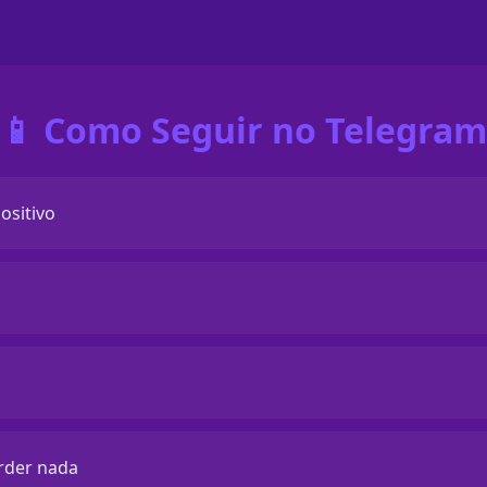
📱 Como Seguir no Telegram
ositivo
erder nada