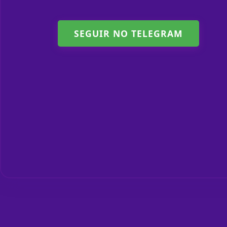
SEGUIR NO TELEGRAM