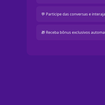
💬 Participe das conversas e interaj
🎁 Receba bônus exclusivos autom