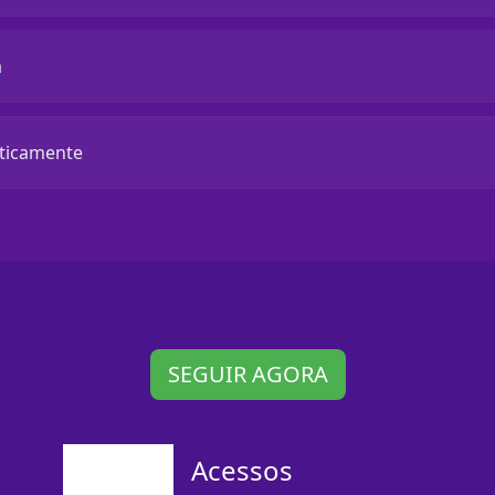
a
aticamente
SEGUIR AGORA
Acessos