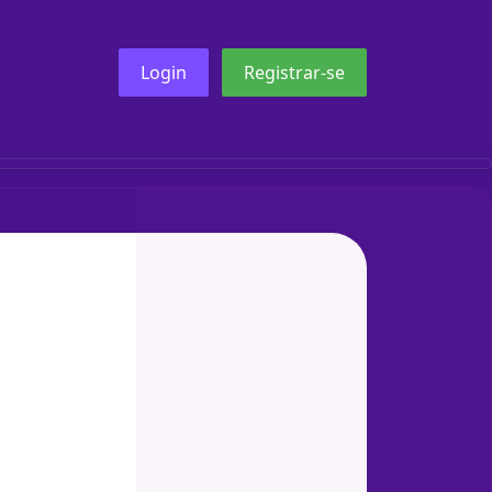
Login
Registrar-se