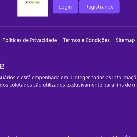
Login
Registrar-se
Políticas de Privacidade
Termos e Condições
Sitemap
de
usuários e está empenhada em proteger todas as informaçõ
os coletados são utilizados exclusivamente para fins de m