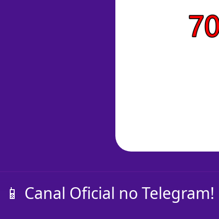
📱 Canal Oficial no Telegram!