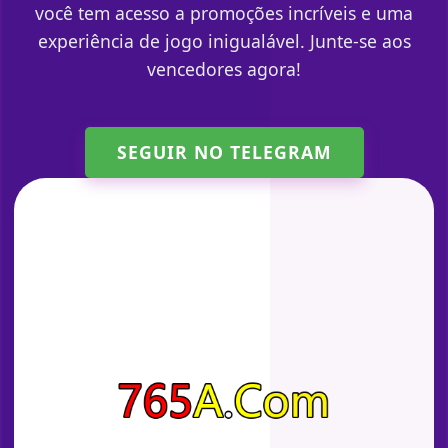
você tem acesso a promoções incríveis e uma
experiência de jogo inigualável. Junte-se aos
vencedores agora!
SEGUIR NO TELEGRAM