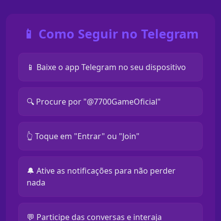
📱 Como Seguir no Telegram
📱 Baixe o app Telegram no seu dispositivo
🔍 Procure por "@7700GameOficial"
👆 Toque em "Entrar" ou "Join"
🔔 Ative as notificações para não perder
nada
💬 Participe das conversas e interaja