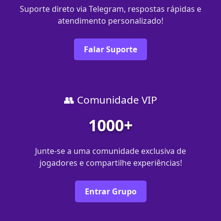
Suporte direto via Telegram, respostas rápidas e
atendimento personalizado!
Falar Suporte
👥 Comunidade VIP
1000+
Junte-se a uma comunidade exclusiva de
jogadores e compartilhe experiências!
Entrar Grupo