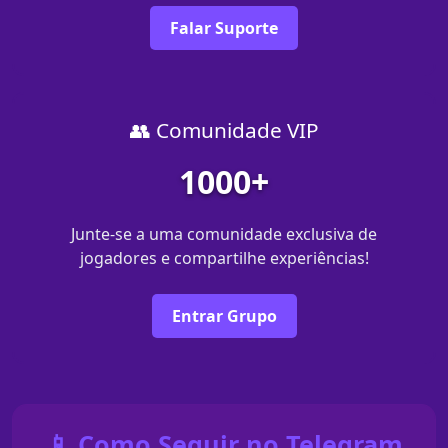
Falar Suporte
👥 Comunidade VIP
1000+
Junte-se a uma comunidade exclusiva de
jogadores e compartilhe experiências!
Entrar Grupo
📱 Como Seguir no Telegram