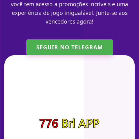
você tem acesso a promoções incríveis e uma
experiência de jogo inigualável. Junte-se aos
vencedores agora!
SEGUIR NO TELEGRAM