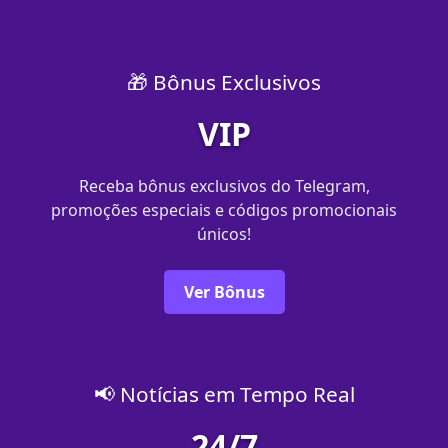
🎁 Bônus Exclusivos
VIP
Receba bônus exclusivos do Telegram,
promoções especiais e códigos promocionais
únicos!
Ver Bônus
📢 Notícias em Tempo Real
24/7