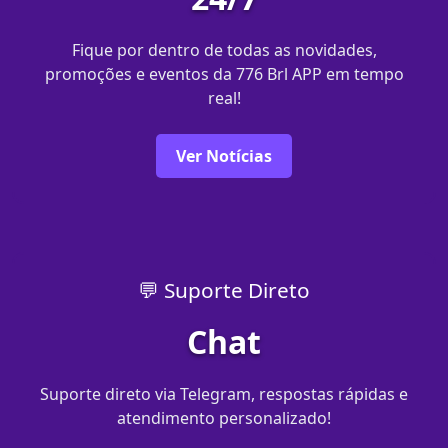
Fique por dentro de todas as novidades,
promoções e eventos da 776 Brl APP em tempo
real!
Ver Notícias
💬 Suporte Direto
Chat
Suporte direto via Telegram, respostas rápidas e
atendimento personalizado!