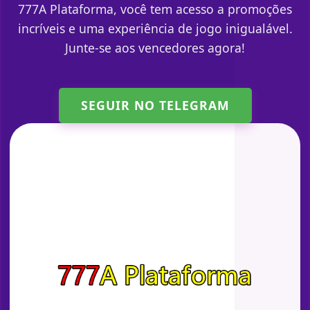
777A Plataforma, você tem acesso a promoções
incríveis e uma experiência de jogo inigualável.
Junte-se aos vencedores agora!
SEGUIR NO TELEGRAM