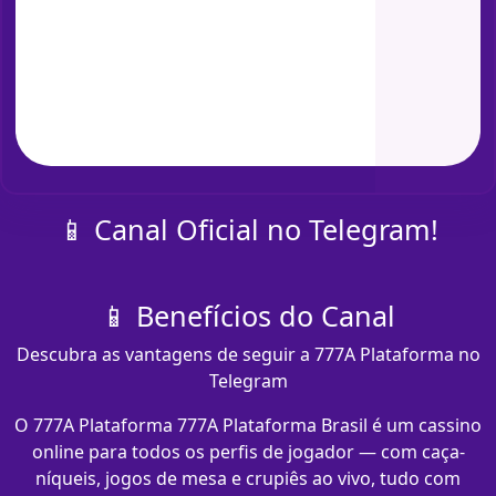
📱 Canal Oficial no Telegram!
📱 Benefícios do Canal
Descubra as vantagens de seguir a 777A Plataforma no
Telegram
O 777A Plataforma 777A Plataforma Brasil é um cassino
online para todos os perfis de jogador — com caça-
níqueis, jogos de mesa e crupiês ao vivo, tudo com