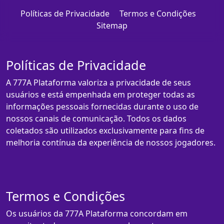
Políticas de Privacidade
Termos e Condições
Sitemap
Políticas de Privacidade
A 777A Plataforma valoriza a privacidade de seus
usuários e está empenhada em proteger todas as
informações pessoais fornecidas durante o uso de
nossos canais de comunicação. Todos os dados
coletados são utilizados exclusivamente para fins de
melhoria contínua da experiência de nossos jogadores.
Termos e Condições
Os usuários da 777A Plataforma concordam em