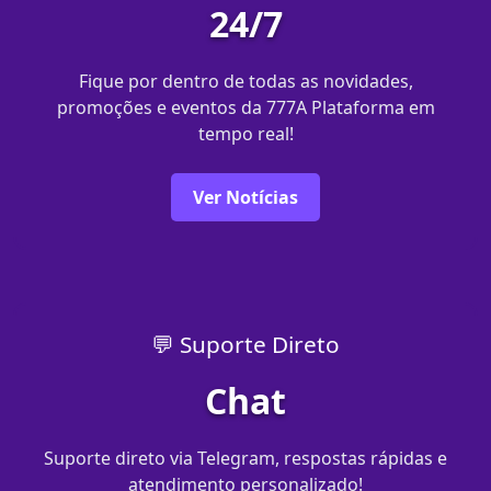
24/7
Fique por dentro de todas as novidades,
promoções e eventos da 777A Plataforma em
tempo real!
Ver Notícias
💬 Suporte Direto
Chat
Suporte direto via Telegram, respostas rápidas e
atendimento personalizado!