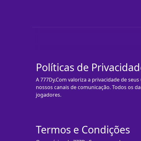
Políticas de Privacida
A 777Dy.Com valoriza a privacidade de seu
nossos canais de comunicação. Todos os dad
jogadores.
Termos e Condições