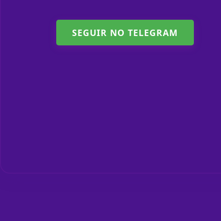
SEGUIR NO TELEGRAM