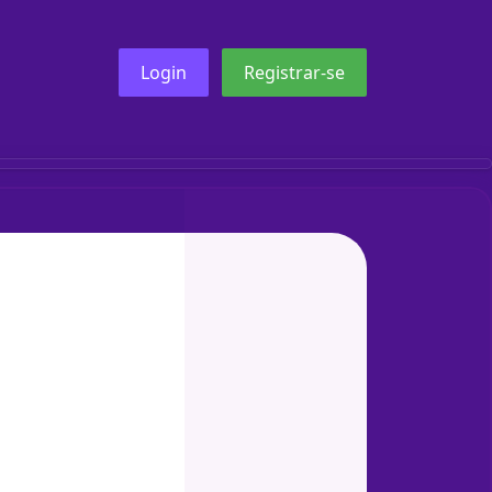
Login
Registrar-se