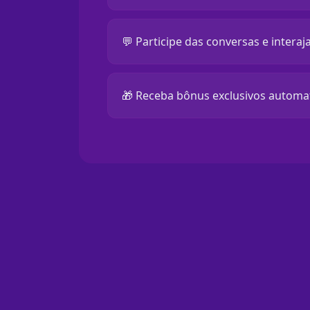
💬 Participe das conversas e interaj
🎁 Receba bônus exclusivos autom