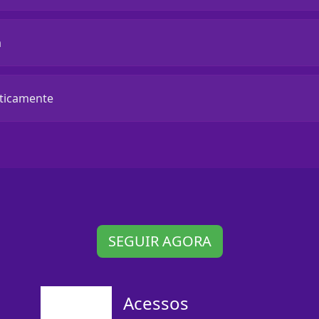
a
aticamente
SEGUIR AGORA
Acessos