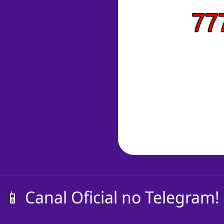
📱 Canal Oficial no Telegram!