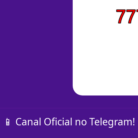
📱 Canal Oficial no Telegram!