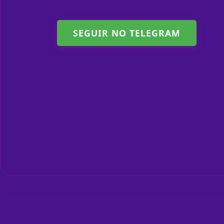
SEGUIR NO TELEGRAM