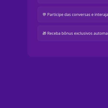
💬 Participe das conversas e interaj
🎁 Receba bônus exclusivos autom