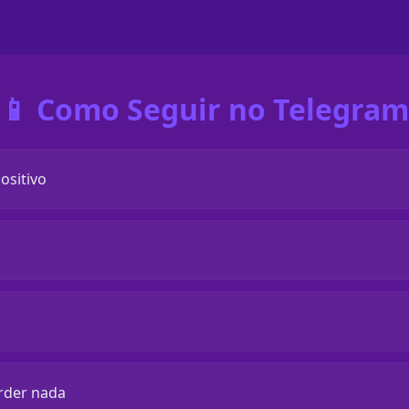
📱 Como Seguir no Telegram
ositivo
erder nada