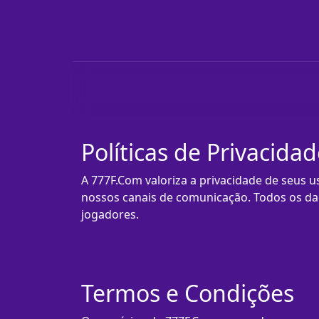
Políticas de Privacida
A 777F.Com valoriza a privacidade de seus 
nossos canais de comunicação. Todos os dad
jogadores.
Termos e Condições