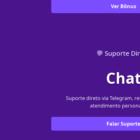
Ver Bônus
💬 Suporte Di
Cha
Suporte direto via Telegram, r
atendimento persona
Falar Suport