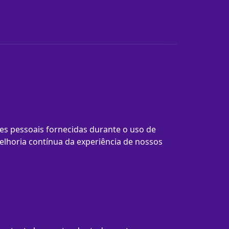
es pessoais fornecidas durante o uso de
elhoria contínua da experiência de nossos