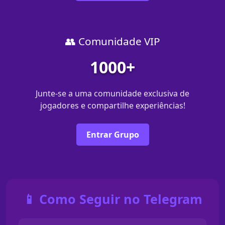
👥 Comunidade VIP
1000+
Junte-se a uma comunidade exclusiva de
jogadores e compartilhe experiências!
Entrar Grupo
📱 Como Seguir no Telegram