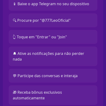
📱 Baixe o app Telegram no seu dispositivo
🔍 Procure por "@777LeoOficial"
👆 Toque em "Entrar" ou "Join"
🔔 Ative as notificações para não perder
nada
💬 Participe das conversas e interaja
🎁 Receba bônus exclusivos
automaticamente