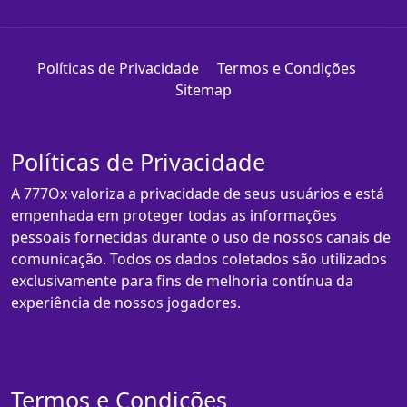
Políticas de Privacidade
Termos e Condições
Sitemap
Políticas de Privacidade
A 777Ox valoriza a privacidade de seus usuários e está
empenhada em proteger todas as informações
pessoais fornecidas durante o uso de nossos canais de
comunicação. Todos os dados coletados são utilizados
exclusivamente para fins de melhoria contínua da
experiência de nossos jogadores.
Termos e Condições