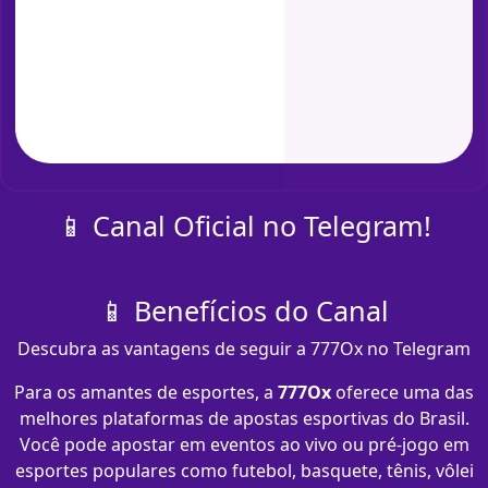
📱 Canal Oficial no Telegram!
📱 Benefícios do Canal
Descubra as vantagens de seguir a 777Ox no Telegram
Para os amantes de esportes, a
777Ox
oferece uma das
melhores plataformas de apostas esportivas do Brasil.
Você pode apostar em eventos ao vivo ou pré-jogo em
esportes populares como futebol, basquete, tênis, vôlei