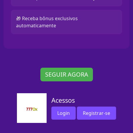
🎁 Receba bônus exclusivos
automaticamente
SEGUIR AGORA
Acessos
Login
Registrar-se